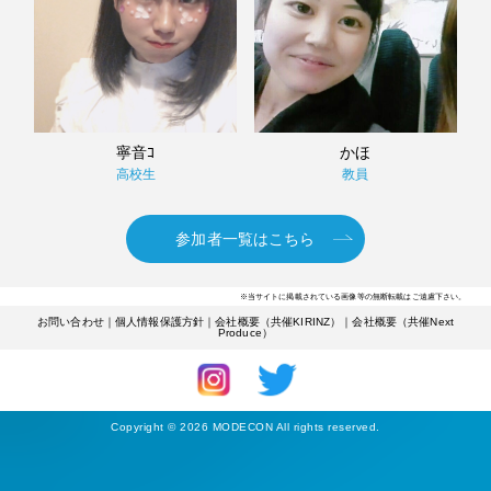
寧音ｺ
かほ
高校生
教員
参加者一覧はこちら
※当サイトに掲載されている画像等の無断転載はご遠慮下さい。
お問い合わせ
｜
個人情報保護方針
｜
会社概要（共催KIRINZ）
｜
会社概要（共催Next
Produce）
Copyright © 2026 MODECON All rights reserved.