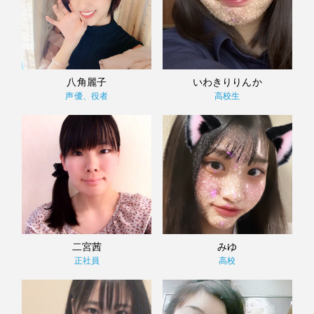
八角麗子
いわきりりんか
声優、役者
高校生
二宮茜
みゆ
正社員
高校