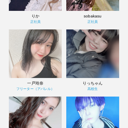
りか
sobakasu
正社員
正社員
一戸玲奈
りっちゃん
フリーター（アパレル）
高校生