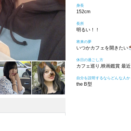
身長
152cm
長所
明るい！！
将来の夢
いつかカフェを開きたい
休日の過ごし方
カフェ巡り,映画鑑賞 最
自分を説明するならどんな人か
the B型