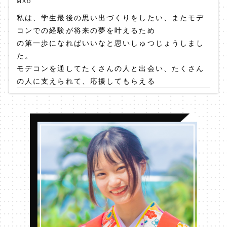
MAO
私は、学生最後の思い出づくりをしたい、またモデ
コンでの経験が将来の夢を叶えるため
の第一歩になればいいなと思いしゅつじょうしまし
た。
モデコンを通してたくさんの人と出会い、たくさん
の人に支えられて、応援してもらえる
ってこんなに嬉しいことなんだ!と改めて感じました
自分に自信を持てるようになった
ことが1番の収穫だと思っています!
今は、将来テレビで活躍する人になれるように、活
動の幅を広げながら色々なことに挑戦
してます!
自分を変えたい人、夢に少しでも近づきたい人、ぜ
ひ挑戦してみてください!きっと新しい自分に出会え
るはずです