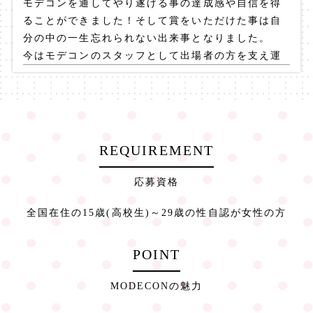
モデコンを通してやり遂げる事の達成感や自信を得
ることができました！そして賞をいただけた事は自
分の中の一生忘れられない出来事となりました。
今はモデコンのスタッフとして出場者の方を支え運
営に携わらせていただいてます。モデコンを更に盛
り上げれるように、また自分が誰かに憧れられる存
在になれるように日々色々な事を学んでいます！
皆で一緒にモデコンを盛り上げていきましょう！夢
に近付きたい方はもちろん、1歩踏み出す勇気が出な
REQUIREMENT
い方や自分はそんなキャラじゃないからと思ってる
方も是非応募してみてください！人生は1度きり！応
応募資格
援しています！
全国在住の15歳(高校生)～29歳の性自認が女性の方
POINT
MODECONの魅力