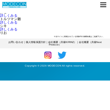
ENTRANTS
大学生
詳しくみる
みこ
詳しくみる
トルツマン雛
詳しくみる
シキ
詳しくみる
りお
※当サイトに掲載されている画像等の無断転載はご遠慮下さい。
お問い合わせ
｜
個人情報保護方針
｜
会社概要（共催KIRINZ）
｜
会社概要（共催Next
Produce）
Copyright © 2026 MODECON All rights reserved.