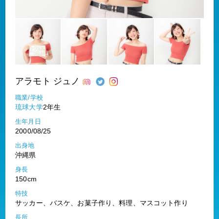
アラモト ジュノ
職業/学校
琉球大学
2年生
生年月日
2000/08/25
出身地
沖縄県
身長
150cm
特技
サッカー、バスケ、お菓子作り、料理、マスコット作り
長所