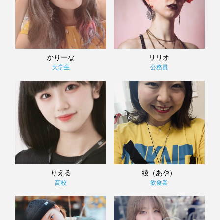
かりーな
リリオ
大学生
公務員
りえる
綾（あや）
高校
飲食業