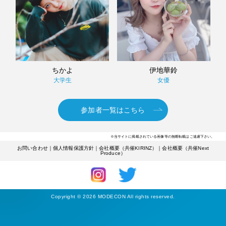
ちかよ
伊地華鈴
大学生
女優
参加者一覧はこちら
※当サイトに掲載されている画像等の無断転載はご遠慮下さい。
お問い合わせ
｜
個人情報保護方針
｜
会社概要（共催KIRINZ）
｜
会社概要（共催Next
Produce）
Copyright © 2026 MODECON All rights reserved.