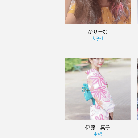
かりーな
大学生
伊藤 真子
主婦