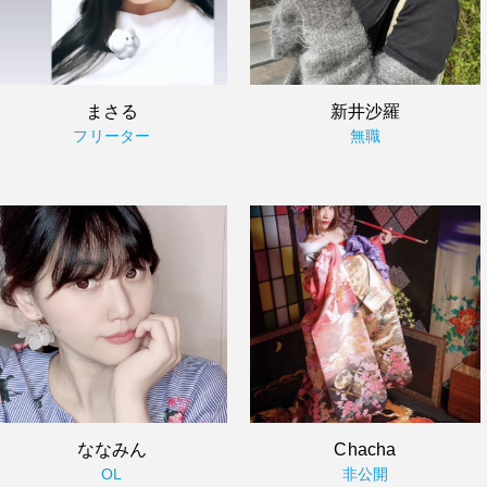
まさる
新井沙羅
フリーター
無職
ななみん
Chacha
OL
非公開