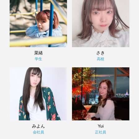
菜緒
さき
学生
高校
みよん
Yui
会社員
正社員