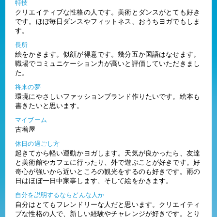
特技
クリエイティブな性格の人です。美術とダンスがとても好き
です。ほぼ毎日ダンスやフィットネス、おうちヨガでもしま
す。
長所
絵をかきます。似顔が得意です。幾分五か国語はなせます。
職場でコミュニケーション力が高いと評価していただきまし
た。
将来の夢
環境にやさしいファッションブランド作りたいです。絵本も
書きたいと思います。
マイブーム
古着屋
休日の過ごし方
起きてから軽い運動かヨガします。天気が良かったら、友達
と美術館やカフェに行ったり、外で遊ぶことが好きです。好
奇心が強いから近いところの観光をするのも好きです。雨の
日はほぼ一日中家事します、そして絵をかきます。
自分を説明するならどんな人か
自分はとてもフレンドリーな人だと思います。クリエイティ
ブな性格の人で、新しい経験やチャレンジが好きです。とり