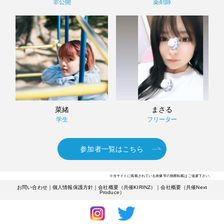
非公開
薬剤師
菜緒
まさる
学生
フリーター
参加者一覧はこちら
※当サイトに掲載されている画像等の無断転載はご遠慮下さい。
お問い合わせ
｜
個人情報保護方針
｜
会社概要（共催KIRINZ）
｜
会社概要（共催Next
Produce）