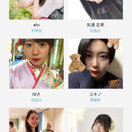
๑ƕ
矢浦 左來
大学生
社会人
ゆさ
ユキノ
社会人
高校生