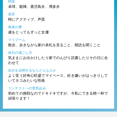
特技
卓球、殺陣、鹿児島弁、博多弁
長所
時にアクティブ、声質
将来の夢
歳をとってもずっと女優
マイブーム
散歩、歩きながら家の表札を見ること、朗読を聞くこと
休日の過ごし方
気ままにお出かけしたり家でのんびり読書したりその日に合
わせて
自分を説明するならどんな人か
よく笑う好奇心旺盛でマイペース、好き嫌いがはっきりして
いてネコみたいな性格
コンテストへの意気込み
初めての挑戦なのでドキドキですが、今私にできる精一杯で
頑張ります！