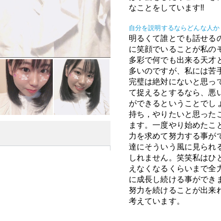
なことをしています‼︎
自分を説明するならどんな人か
明るくて誰とでも話せる
に笑顔でいることが私の
多彩で何でも出来る天才
多いのですが、私には苦
完璧は絶対にないと思っ
て捉えるとするなら、悪
ができるということでし
持ち，やりたいと思った
ます。一度やり始めたこ
力を求めて努力する事が
達にそういう風に見られ
しれません。笑笑私はひ
えなくなるくらいまで全
に成長し続ける事ができ
努力を続けることが出来
考えています。