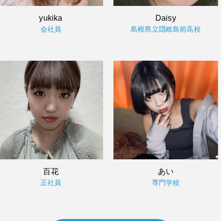
yukika
Daisy
会社員
島根県立隠岐島前高校
百花
あい
正社員
専門学校