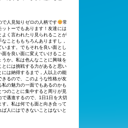
ので人見知りゼロの人柄です
常
モットーでもあります！友達には
とよく言われたり見られることが
手なことももちろんありますし，
ています。でもそれを良い面とし
い面を良い面に変えていけること
ょうか。私は色んなことに興味を
ことには挑戦する力があると思い
とには納得するまで，人以上の能
できるので、このような性格が友
る私の魅力の一面でもあるのかも
とつのことに集中すると周りが見
力で邁進するので、1日1日を大切
ます。私は何でも面と向き合って
れば人にはできないことはないと