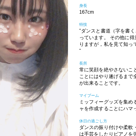
身長
167cm
特技
"ダンスと書道（字を書く
っています。 その他に
りますが，私を見て知っ
"
長所
常に笑顔を絶やさないこ
ことにはやり遂げるまで
が出来ることです。
マイブーム
ミッフィーグッズを集め
ャを作成することにハマ
休日の過ごし方
ダンスの振り付けや柔軟
は手芸をしたりピアノを