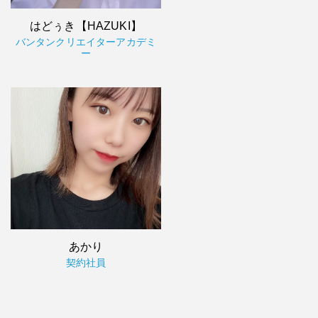
はどぅき【HAZUKI】
バンタンクリエイターアカデミ
ー
あかり
契約社員