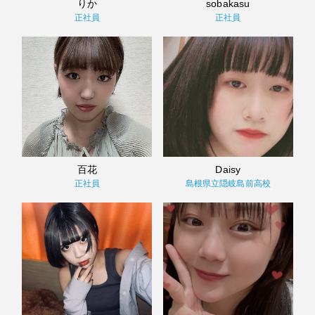
りか
sobakasu
正社員
正社員
百花
Daisy
正社員
島根県立隠岐島前高校