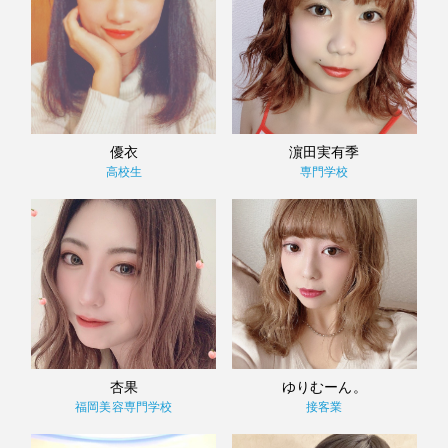
優衣
濵田実有季
高校生
専門学校
杏果
ゆりむーん。
福岡美容専門学校
接客業