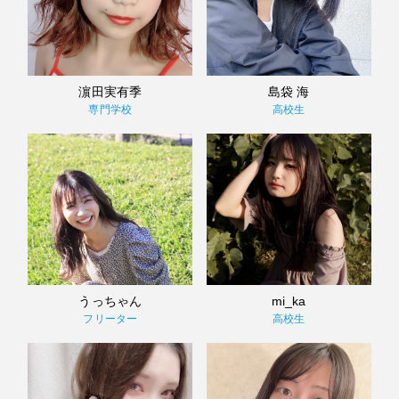
濵田実有季
島袋 海
専門学校
高校生
うっちゃん
mi_ka
フリーター
高校生