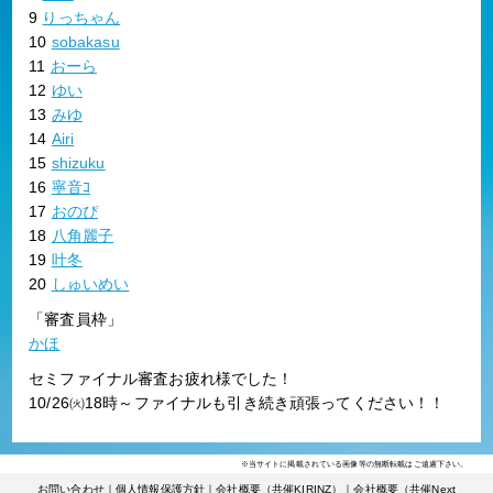
9
りっちゃん
10
sobakasu
11
おーら
12
ゆい
13
みゆ
14
Airi
15
shizuku
16
寧音ｺ
17
おのぴ
18
八角麗子
19
叶冬
20
しゅいめい
「審査員枠」
かほ
セミファイナル審査お疲れ様でした！
10/26㈫18時～ファイナルも引き続き頑張ってください！！
※当サイトに掲載されている画像等の無断転載はご遠慮下さい。
お問い合わせ
｜
個人情報保護方針
｜
会社概要（共催KIRINZ）
｜
会社概要（共催Next