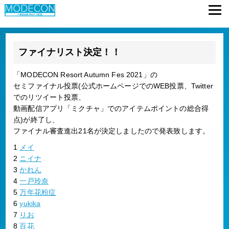
ファイナリスト決定！！
「MODECON Resort Autumn Fes 2021」の
セミファイナル投票(公式ホームページでのWEB投票、Twitter
でのリツイート投票、
動画配信アプリ「ミクチャ」でのアイテムポイントの総合得
点)が終了し、
ファイナル審査進出21名が決定しましたので発表致します。
1
メイ
2
ニイナ
3
かれん
4
一戸玲奈
5
万年花粉症
6
yukika
7
りお
8
百花