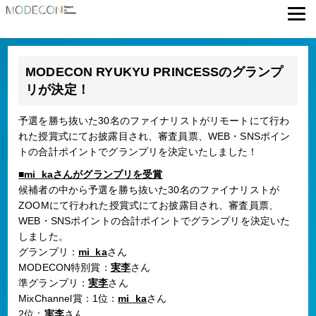
MODECON RYUKYU PRINCESSのグランプ
リが決定！
予選を勝ち抜いた30名のファイナリストがリモートにて行わ
れた授賞式にてお披露目され、審査員票、WEB・SNSポイン
トの合計ポイントでグランプリを決定いたしました！
■mi_kaさんがグランプリを受賞
候補者の中から予選を勝ち抜いた30名のファイナリストが
ZOOMにて行われた授賞式にてお披露目され、審査員票、
WEB・SNSポイントの合計ポイントでグランプリを決定いた
しました。
グランプリ：
mi_ka
さん
MODECON特別賞：
実李
さん
準グランプリ：
実李
さん
MixChannel賞：1位：
mi_ka
さん
2位：
実李
さん