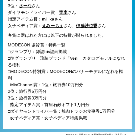
3位：
さーな
さん
ダイヤモンドライバー賞：
実李
さん
指定アイテム賞：
mi_ka
さん
女子ペディア賞：
えみーちぇ
さん、
伊藤沙也香
さん
各賞に選ばれた方には以下の特賞が贈られました。
MODECON 協賛賞・特典一覧
□グランプリ：雑誌bis誌面掲載
□準グランプリ：琉装ブランド「Veni」カタログモデルになれ
る権利
□MODECON特別賞：MODECONのバナーモデルになれる権
利
□MixChannel賞：1位：旅行券10万円分
2位：旅行券5万円分
3位：旅行券3万円分
□指定アイテム賞：首里石鹸ギフト1万円分
□ダイヤモンドライバー賞：焼肉トラジお食事券1万円分
□女子ペディア賞：女子ペディア特集掲載
※当サイトに掲載されている画像等の無断転載はご遠慮下さい。