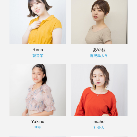
Rena
あやね
製造業
鹿児島大学
Yukino
maho
学生
社会人