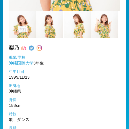
梨乃
職業/学校
沖縄国際大学
3年生
生年月日
1999/11/13
出身地
沖縄県
身長
158cm
特技
歌、ダンス
長所