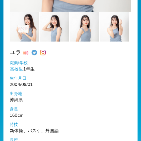
ユラ
職業/学校
高校生
1年生
生年月日
2004/09/01
出身地
沖縄県
身長
160cm
特技
新体操、バスケ、外国語
長所