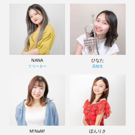
NANA
ひなた
フリーター
高校生
M!NaM!
ぽんりさ