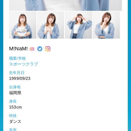
M!NaM!
職業/学校
スポーツクラブ
生年月日
1999/09/23
出身地
福岡県
身長
153cm
特技
ダンス
長所