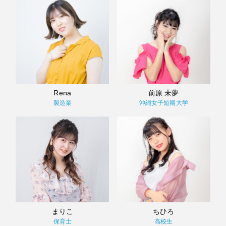
Rena
前原 未夢
製造業
沖縄女子短期大学
まりこ
ちひろ
保育士
高校生