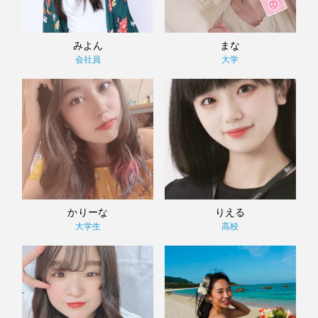
みよん
まな
会社員
大学
かりーな
りえる
大学生
高校