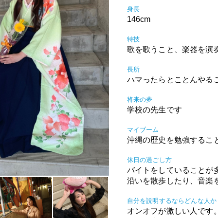
身長
146cm
特技
歌を歌うこと、楽器を演
長所
ハマったらとことんやる
将来の夢
学校の先生です
マイブーム
沖縄の歴史を勉強するこ
休日の過ごし方
バイトをしていることが
沿いを散歩したり、音楽
自分を説明するならどんな人か
オンオフが激しい人です