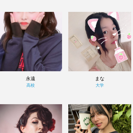
永遠
まな
高校
大学