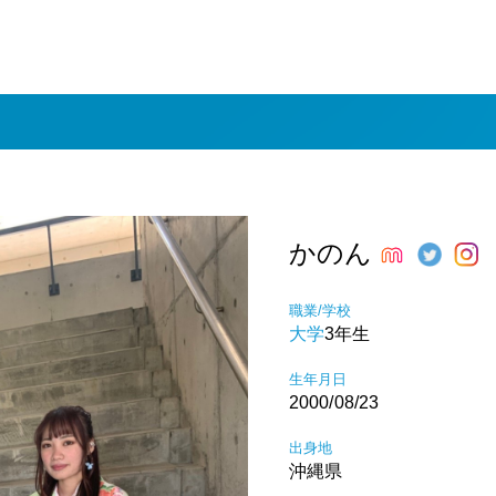
かのん
職業/学校
大学
3年生
生年月日
2000/08/23
出身地
沖縄県