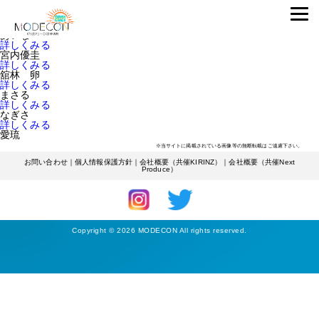
ENTRANTS
フリーター
詳しくみる
あいな
詳しくみる
宮内優圭
詳しくみる
舘林 卵
詳しくみる
まさる
詳しくみる
なぎさ
詳しくみる
愛琉
※当サイトに掲載されている画像等の無断転載はご遠慮下さい。
お問い合わせ
｜
個人情報保護方針
｜
会社概要（共催KIRINZ）
｜
会社概要（共催Next
Produce）
Copyright © 2026 MODECON All rights reserved.