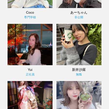
Coco
あーちゃん
専門学校
非公開
Yui
新井沙羅
正社員
無職