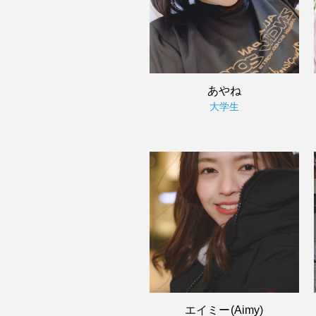
あやね
大学生
エイミー(Aimy)