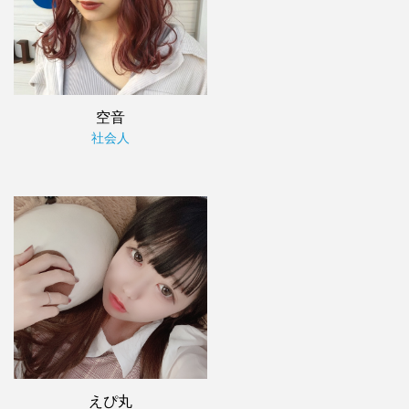
空音
社会人
えぴ丸