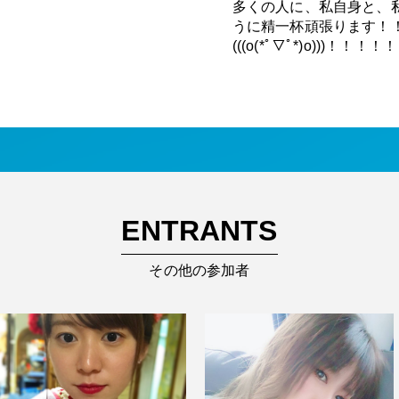
多くの人に、私自身と、
うに精一杯頑張ります！
(((o(*ﾟ▽ﾟ*)o)))！！！
ENTRANTS
その他の参加者