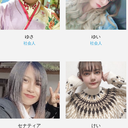
ゆさ
ゆい
社会人
社会人
セナティア
けい